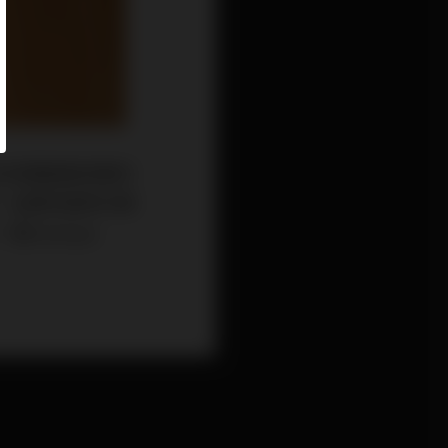
完全具備越級挑戰的
，反應快速而均衡
uterpe