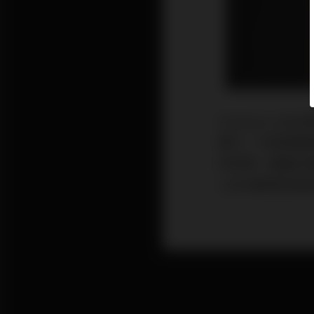
Euterpe J
實力。中高頻通
的低頻，重播大編
Jubile展現全