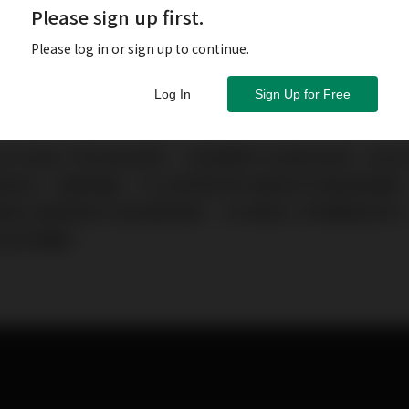
Please sign up first.
Please log in or sign up to continue.
Log In
Sign Up for Free
ubile是JMR最入門的落地喇叭，但是精準又全面的表現，卻
透無染、細節豐富，可以再現音樂中最微妙的情感與細節
制交響樂竟然也能撐開場面，JMR獨家三角傳輸線技術，是E
能身段的關鍵。