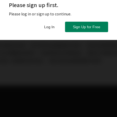
Please sign up first.
Please log in or sign up to continue.
Log In
Sign Up for Free
的抽脂術後無一例外都有皮膚變鬆的情形，造成這個問題
的支撐纖維或靭帶，術後積液的時間過長，塑身衣穿著的
何減少皮膚鬆弛的發生，甚至增加皮膚緊實的效果。