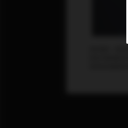
眾所周知，單純
如術中破壞過多
我們就來聊聊如