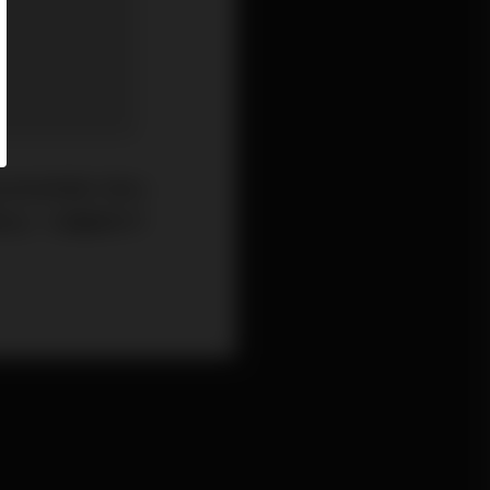
為考試時間只得60
寫出一些離題和不