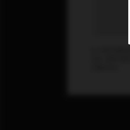
IELTS寫作卷
分鐘，要爭分奪
工整的內容。