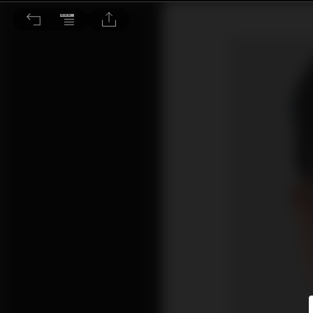
股災日子尚未來臨