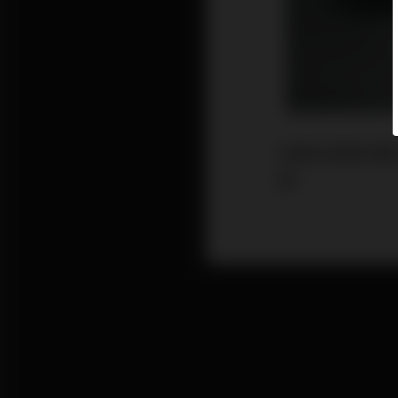
音響系統要好聲
擾。