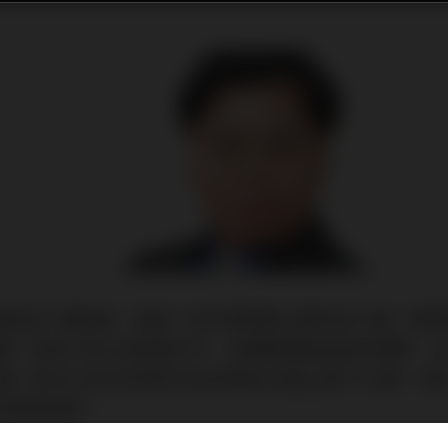
剛完成了議息會，會後一如巿場預期上調利率0.5厘，聯
5厘區間，為近15年以來最高水平。根據聯儲局委員的預期，2
1厘，較2022年9月時所作出的預測4.6厘上調了0.5厘。
才有機會減息。