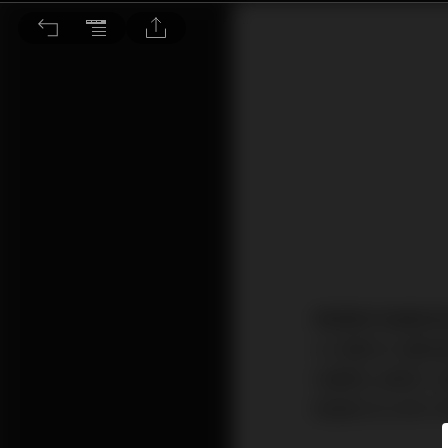
感染人數或增加 可吼阿里健康
美國聯邦儲備局
4.25厘至4.
位數將上調至5.
局直到2024年