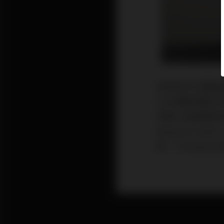
自從有MP3壓
End音響界數
年輕人負擔得起
ReQuest 
問，The Bea