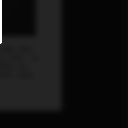
演變，帶動Hi
為二大陣營，一是
高價品。瑞士
成為標竿。毫無疑