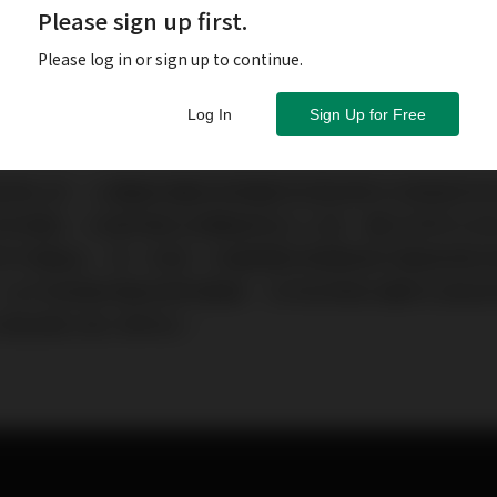
Please sign up first.
Please log in or sign up to continue.
Log In
Sign Up for Free
縮音樂以來，以電腦來播放音樂檔的欣賞音樂方式經過多年的
位流的興起。在諸多著名音響廠商加入之後，數位流早已分
的平價產品，另一則是一切細節要求都要做到頂級無瑕的
Audio一出手就是最頂級音樂伺服器，它的各項做法儼然已經
st已經坐穩王者之尊地位。