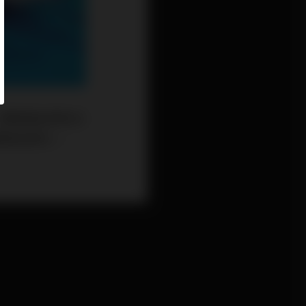
權。蕭逸視此舉為公
務給音樂人。