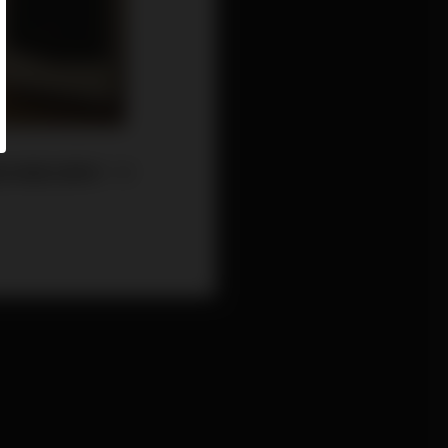
能夠聽音響嗎？才