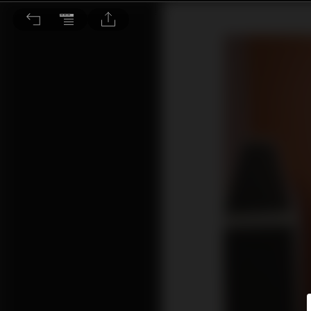
穆忠傑三坪豪華音響世界，這豈止是一點豪華，羨慕！