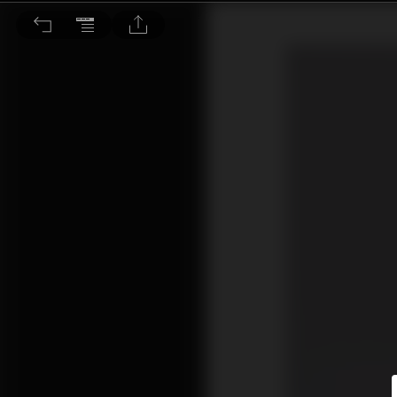
蔡琴「機遇」水晶CD，全球限量50套