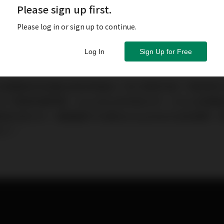
Please sign up first.
Please log in or sign up to continue.
Log In
Sign Up for Free
Hi End音響展區到底展出那些新產品？有什麼新消息？毫無
幾個有關耳機、Soundbar的消息之外，Hi End音響
沒去CES，連美國的TAS與Stereophile也沒去報導
ES了。