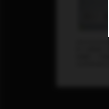
2020 CES 
然一片靜悄悄，除了
定落幕了。不僅是我
2019年就沒去C