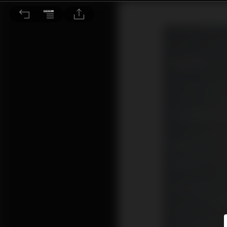
CES Hi End 音響展已經落幕