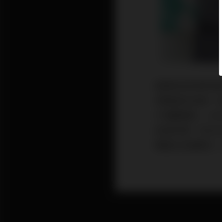
疫情未知何時完
保障是否足夠。初
戶僅數萬名，20
訴或利誘，但10
模達200億美元