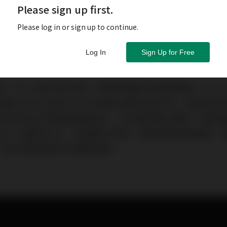
Please sign up first.
Please log in or sign up to continue.
Log In
Sign Up for Free
結，不少行業大受打擊，然而保險業仍然相對穩定，不少
創公司10Life於2017年初推出保險比較平台，最初每
19年及2020年開始急速增加，今年首季達25萬名。雖然
Life一直堅持中立，慢慢建立形象，現已能夠自負盈虧，
，為公司提供龐大的發展空間。