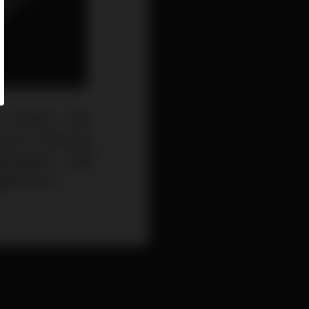
源排插。當初第一次看
形的ㄈ字型鋁合金
源排插後方，使得
最獨特的地方。