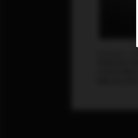
AudioQues
到原廠官網上的
外殼做為主體設
整體的造型呈現出