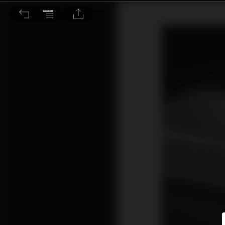
霧氣退散，真實美感唱出來 AudioQuest Niagara 1200