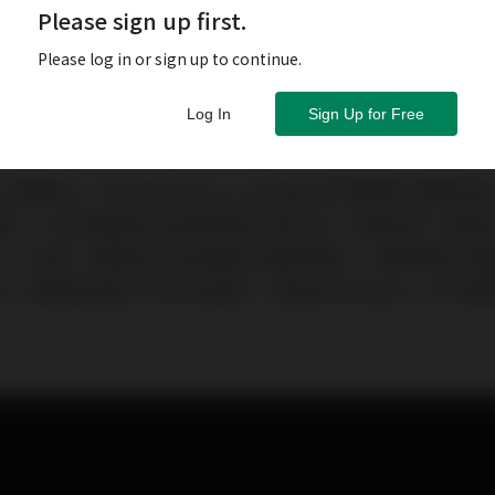
Please sign up first.
Please log in or sign up to continue.
Log In
Sign Up for Free
t（以下簡稱AQ）推出的Niagara 1200是他們家最新的電
圖片，我就直覺認為這款排插非常好看。外觀採用一體成
計，並將一般看起來容易雜亂的電源插座，全數配置在電
一般電源排插少有的俐落感，是我認為Niagara 1200