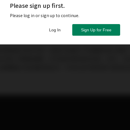
Please sign up first.
Please log in or sign up to continue.
Log In
Sign Up for Free
表現落後於其他市場，這與內地處於不同週期有莫大關係
去年第二季開始復甦，步伐領先環球其他地區。另外，內
太需要龐大的刺激政策支持，中央在去年第四季已預防性