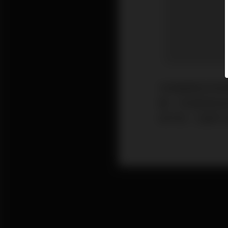
內地股票近月的
期，內地經濟自
所不同，已經不