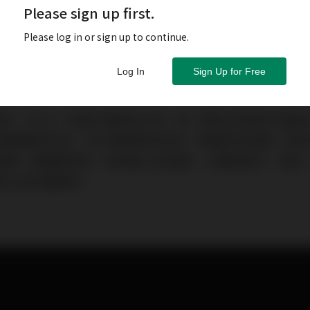
Please sign up first.
Please log in or sign up to continue.
Log In
Sign Up for Free
股代號：TSLA）未曾在港普及之前，有一間位於荃灣沙咀
已在美國薄有名氣，有次筆者慕名而去，專誠到訪參觀。陳
放置一個電動車架，車架配上四個碌，只要將摩打、電池
駛上街的電動車。