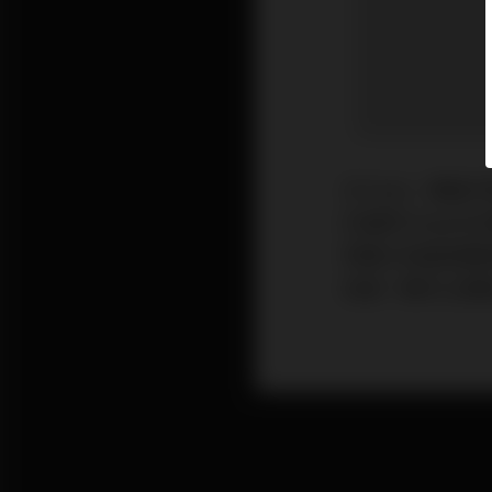
在Tesla（美
於當時Tesla
對著大街處長期
就是一輛可以駕