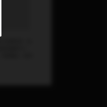
道的小型陳列室，由
列室的面積不大，
、車殼整合，赫然