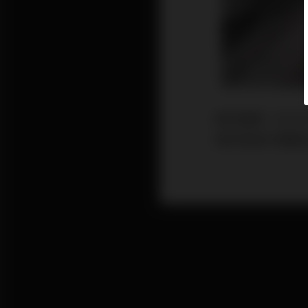
雍禾醫療（02
後街貨逾半歸基