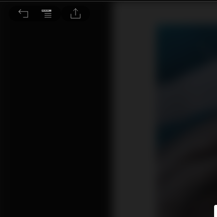
植髮醫療一哥 雍禾醫療低吸良機