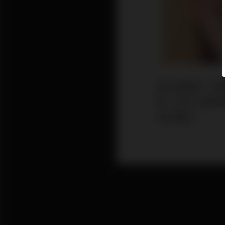
進入輕熟齡，肌
臉！許多人都想
為你解析！