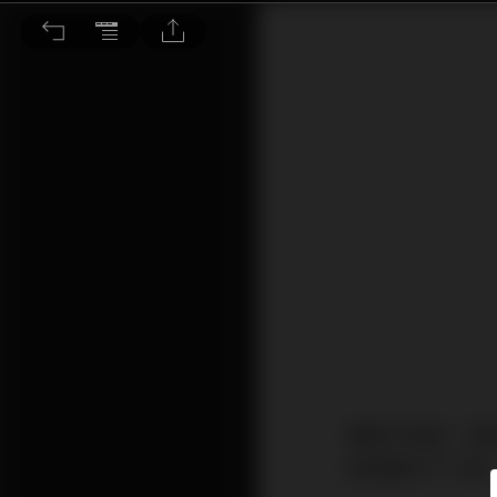
家庭信託ﾠ有助世代傳承資產
讀者可知道，家
這是基於不了解