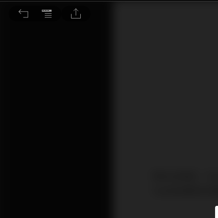
聲音品質是我們最強調的重點
早在20年前，T
Teufel在歐