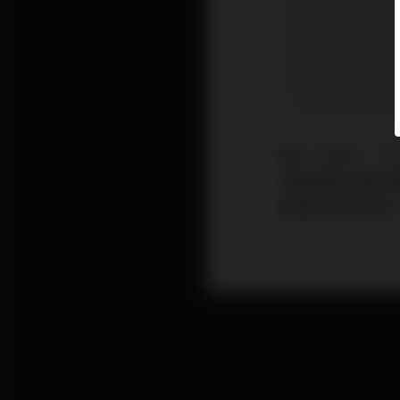
踏入12月份，
首當其衝的當然
最熾熱的全新盤