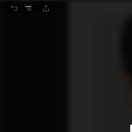
專才入市旺銷量ﾠ 樓市加速回穩