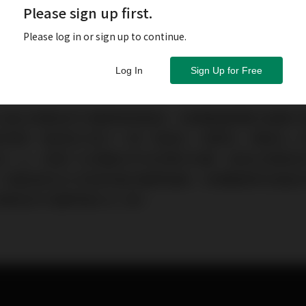
Please sign up first.
Please log in or sign up to continue.
Log In
Sign Up for Free
14屆台灣美容外科醫學會理事長，有著豐富務實公組織行
的資源，階段性打造了一個「制度化、透明化、模組化」
法）上，捍衛了台灣整形外科的專科存續，並把台灣美容
一個直接民主化和高效能的醫學組織。本期醫美時尚雜誌
灣美容外科醫學會的大小事。