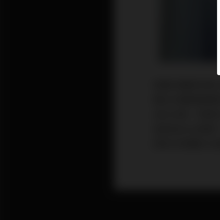
蔡豐州醫師為第
期公共服務累積
並在法律（特管
造成為在台灣第
師來分享關於台