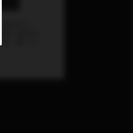
次Wilson
繼型號，是Wilson
吋中音，還有一吋