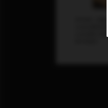
時光匆匆，距離上次
Audio出場的是家
Audio家族三
軟半球高音。