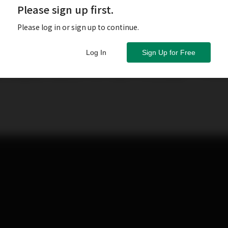
Please sign up first.
Please log in or sign up to continue.
Wilson Audio在竹北新憩地開唱的日子已經過了一年。這
Log In
Sign Up for Free
中第二小的落地喇叭Yvette。Yvette屬於Sophia 3的後
音路三單體喇叭中最大的一款。採用一只10吋低音，一只7