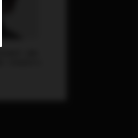
生俄烏戰爭；通脹
脹，然後是股市大