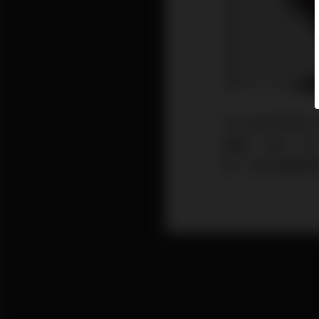
2022年為多
重臨，令金、油
跌，恒生指數跌穿