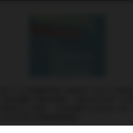
又到了十二月耶誕節的季節，過去兩年，本刊十二月號都
，我們則籌劃了兩個特別報導，一個是大家久等的「DSD
的Hi End音響」，介紹與試聽了Astell&Kern 380、S
an HM-802S等三款頂級隨身播放器。