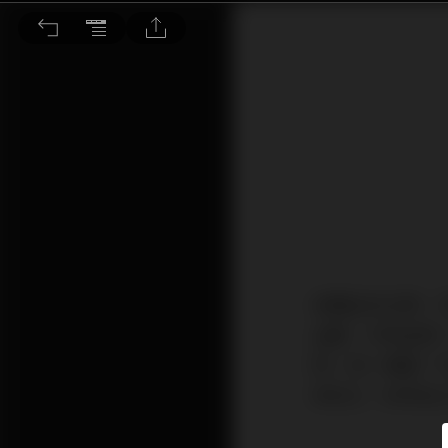
難分難解的DSD與PCM之爭
本期出刊之時，
企劃，今年此時
回，另一個是「口袋裡
WM1Z、HiFiM