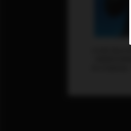
日本電子產品巨頭S
一顆精明的領導
將公司扭虧為盈