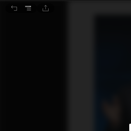
吉田憲一郎帶領老牌SONY重回巔峰