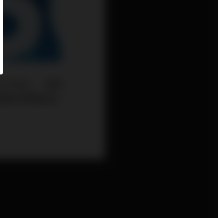
oshida），擁有
裁解決集團財困，