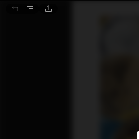
虛擬資產乘元宇宙順風車 加密貨幣認受性增