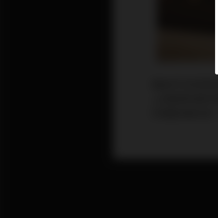
藉由印花來表達自
上挑戰更前衛的
的懷舊海報女郎