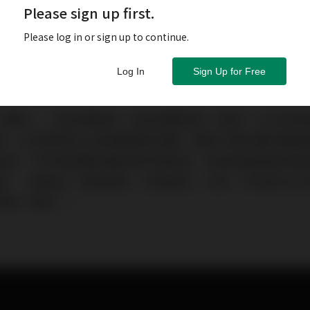
Please sign up first.
Please log in or sign up to continue.
Log In
Sign Up for Free
一體化」，政治與經濟，往往同聲同氣。香港「1210全
和、以巴衝突加上俄烏戰事卻持續、穆迪下調中國評級展
消息，不停地影響各類投資市場氣氛，但到底最貼身的香
尾」，還是呈「黑狗偷食，白狗當災」之局，未去到202
拜神，睇天」！