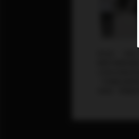
常言道，「政經
預期中美關係暖
大堆政治與經濟
「好運醫生醫病
信都是「摩羅差