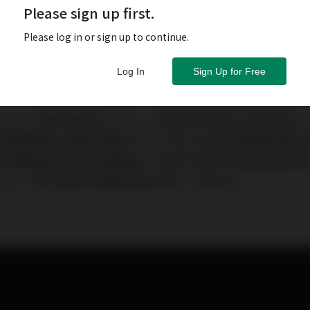
Please sign up first.
Please log in or sign up to continue.
Log In
Sign Up for Free
ID-19）疫情持續到2021年，口罩成為防疫的日常必需
開始選擇踏入醫美保養的行列，進行五官的微調與肌膚的
詢問醫美療程的年齡層變廣，過去不曾進入醫美保養的民
工作，對於臉部的微調改變增添多一份的安心。