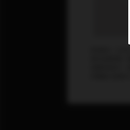
新冠肺炎（COV
擇在這個時機，
若蘭院長表示，
的掩護以及居家