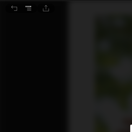
新手買樓必學 攞盡銀行現金回贈