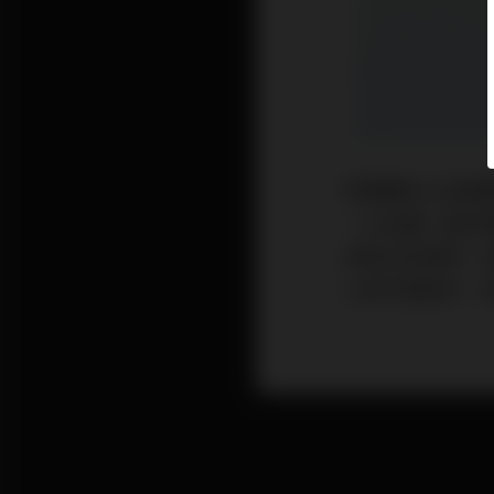
新機轉抗心絞痛
（心絞痛）雖然
物無法改善時，
心律不整發作、