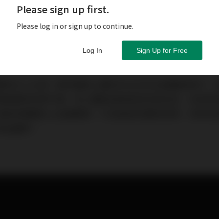
Please sign up first.
Please log in or sign up to continue.
Log In
Sign Up for Free
藥物引入台灣！萬芳醫院心臟內科主任林永國醫師表示，
傳統藥物效果不錯，但心臟疾病患者若有禁忌症，有使用
搭配新機轉抗心絞痛藥物，可加強其他藥物效果，同時有
降血糖等。