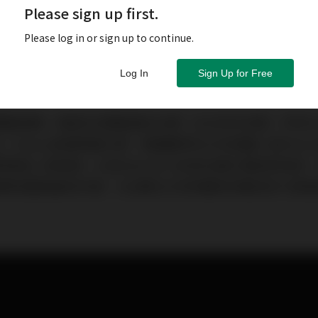
Please sign up first.
Please log in or sign up to continue.
Log In
Sign Up for Free
經驗，緣起於音響論壇381期（2020年6月號）中的Oriol
SA）Freton前級那篇文章，看編輯們在公司試聽二部Fet
把這二部前級，以及OSA-88-1BV綜合擴大機送到我家
惠樺音響做器材外燴、381期在公司所聽到的聲音有什麼