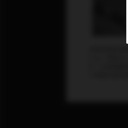
我會寫這篇音響實戰
Audio（簡稱O
奇，於是請編輯們
379期陶忠豪到