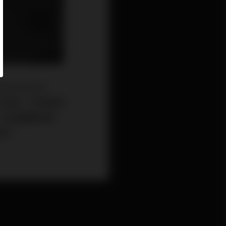
e Sound
ron前級，我相當好
，我想聽聽看跟
差異？