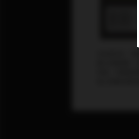
在此我先為 「
讓人舒服感動。
爭議，只要跟真
個人對美的感受