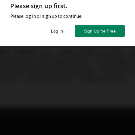
Please sign up first.
Please log in or sign up to continue.
Log In
Sign Up for Free
真與美」劃個簡單的界線：所謂真就是聽起來接近真實，所
而我談的真與美只侷限在聽古典音樂時。所謂真要聽起來
實的聲音做比對就能夠知道是否接近真實。所謂美是每個
會有差異，就好像美女有很多種，但都會被公認是美女。