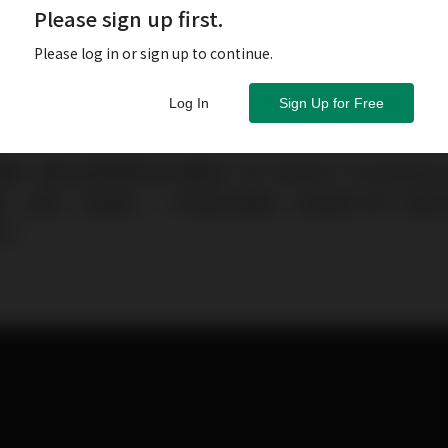
Please sign up first.
Please log in or sign up to continue.
Log In
Sign Up for Free
韓劇《雖然是精神病但沒關係》嗎？劇中除了女主角的反
病，就是「自閉症」。什麼是自閉症？成因是什麼？能夠
呢？