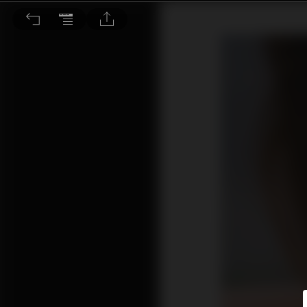
玻尿酸＋線雕 打造屬於東方人的微翹美鼻