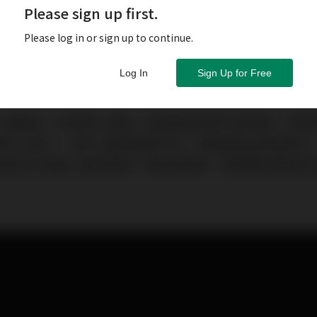
Please sign up first.
Please log in or sign up to continue.
Log In
Sign Up for Free
一個階段，若有貴人相助，總能幫助我們化險為夷，有更
遇不上貴人，有的人雖然面相不好，做事卻往往如魚得水
該如何打造貴人運面相呢？讓命理老師、專業整形醫師來