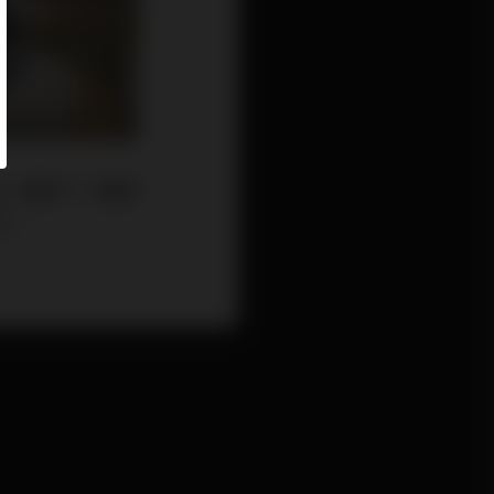
3點，經歷了一輪劇
%。