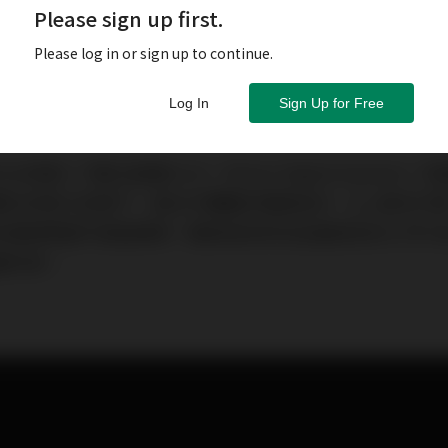
Please sign up first.
Please log in or sign up to continue.
Log In
Sign Up for Free
邁入了數位直通D.D.S（Direct Digital Syste
數位訊源之前提下，最合乎邏輯的電路設計。Q-v是本刊
本篇報導當作是能簡單一窺其高技術含金量理念的入門介
通列車！