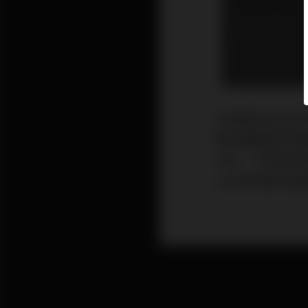
谷津產品自Q系列以來
概念確實是使用
作品，不如就把
上谷津的數位直