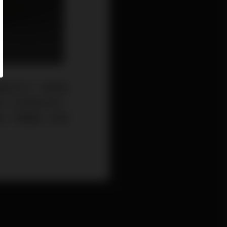
m）的產品世代，其背後
第一次評寫Q系列
紹，帶讀者一起搭