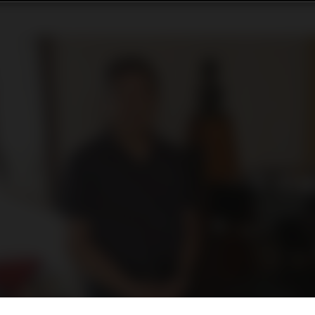
理事長 － 蕭清祥