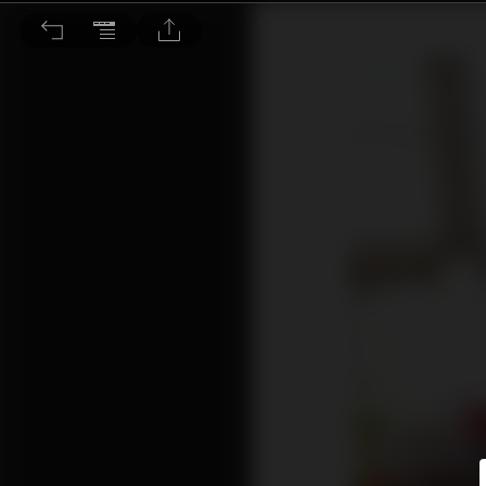
被書畫藝術與 Hi End 音響圍繞的幸福生活 訪台南市書法學會