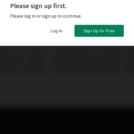
Please sign up first.
Please log in or sign up to continue.
Log In
Sign Up for Free
響迷」採訪又出遠門了，筆者來到歷史悠久，最富有人情
學會理事長－蕭清祥，鴻運音響胡老闆稱他為蕭老師，最
蕭老師本人相當滿意，也恰巧有機會讓本刊前往台南，進