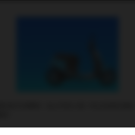
的摩托車又在鬧脾氣，加上平常也少騎，所以決定把它換掉
動車。