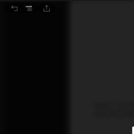
電動車的幾點觀察
最近騎了18年
起現在最夯的電