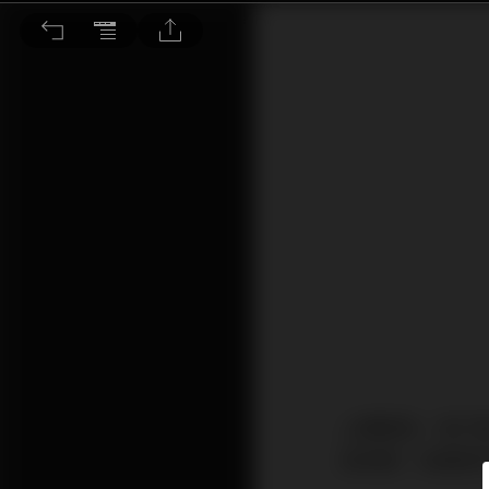
危疾保障不可缺 及早作財務安排
上期提及，若只
疾保障，有幾項