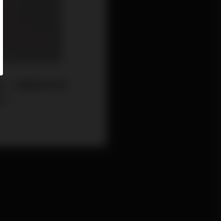
激，酒糟患者的膚
津！