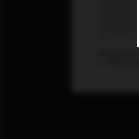
港股本週再創出
日）曾創出21年