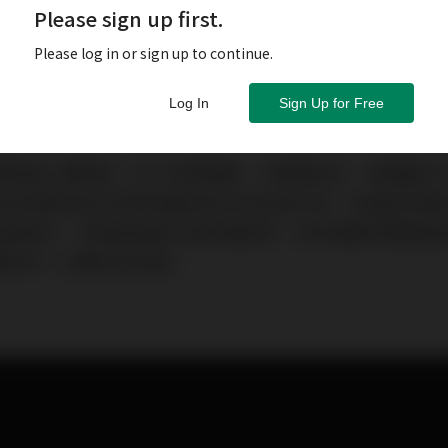
Please sign up first.
Please log in or sign up to continue.
Log In
Sign Up for Free
要延緩人體衰老，除了規律運動、均衡飲食外，建議還可
紹在歐美地區非常受到歡迎的天然抗氧化劑「松樹皮萃取
血管硬化、舒緩由痙攣引起的痛經等，用於護膚保養還能
美的你一定要好好認識。