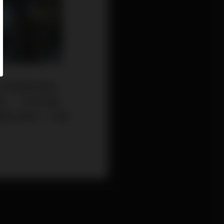
以多補充抗氧化
物」，其功效廣
達到抗發炎、抗菌