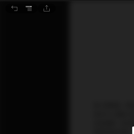
藉長期投資「放閃」個人財務成果
情人節剛過，情
其他令人稱羨之
為這需要一定的
實踐財務目標的