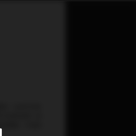
情外，生命中亦有
不可及的目標，因
投資風險，可增加