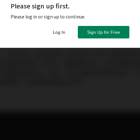
Please sign up first.
Please log in or sign up to continue.
Log In
Sign Up for Free
（3月16日）從高位回落，紐約原油（4月）期價收報至每
元。此前美國債息處一年高位、美匯指數上漲，以及報導稱拜
市場避險情緒升溫。不過，4月石油輸出國組織及盟友（O
減產規模，供應趨緊預期支撐市場。