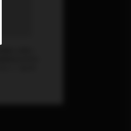
桶65.39美元，
登團隊正在研究大
PEC＋）及沙特