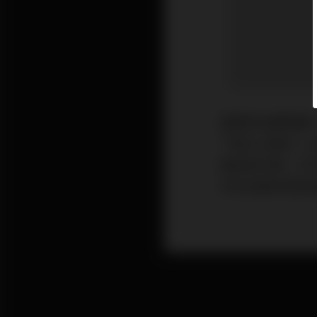
國際原油期價週二
下跌0.22美
幅加稅方案，令
阿拉伯維持現有