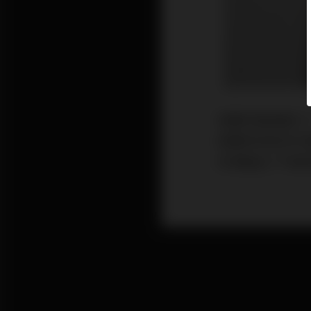
音響評論員當久
該要如何如何才
何頂級且了不起