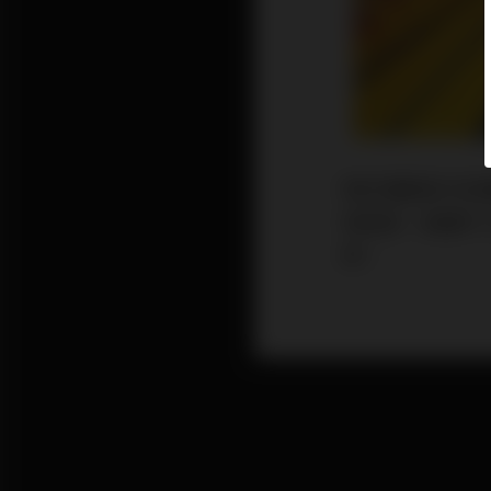
對於喜歡旅行的
例放寬，身邊不
鬧。