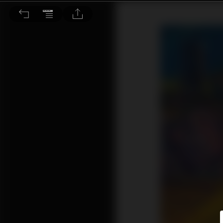
藝博旅行把藝術展加進行程