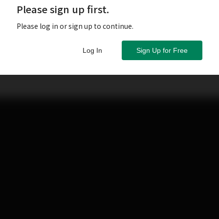
Please sign up first.
統中所有線材裡面，算是單價較高的一環，但是其可以影
Please log in or sign up to continue.
接，所以往往在線材選擇時，喇叭線若能夠一次晉級到一
算的。
Log In
Sign Up for Free