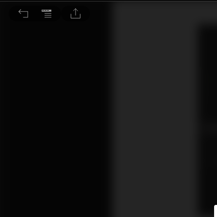
Furutech NanoFlux Speaker Cable 金銀銅銠四元素，尊貴