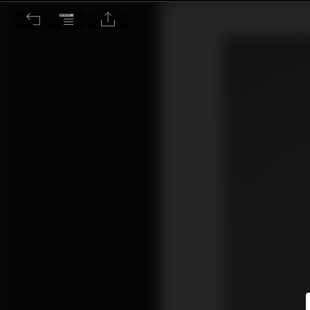
PART A 產後憂鬱