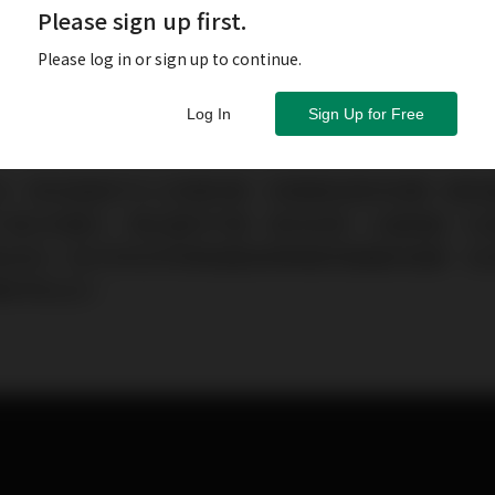
Please sign up first.
Please log in or sign up to continue.
Log In
Sign Up for Free
來，原本是是件令人欣喜的事，但媽媽從懷孕初期一路到
了極大的變化，像生產的不適、身材走樣、大量落髮、私
及自信！這次特別針對幾個產後媽媽最常面臨的困擾，各
美好新生活！