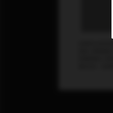
迎接新生命的到
還是心理都面臨
影響媽媽的心情
重拾自信，迎接